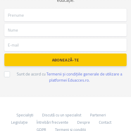
educație.
Prenume
Nume
E-mail
ABONEAZĂ-TE
Sunt de acord cu
Termenii și condițiile generale de utilizare a
platformei Eduacces.ro.
Specialiști
Discută cu un specialist
Parteneri
Legislație
Întrebări frecvente
Despre
Contact
GDPR
Termeni și condiții