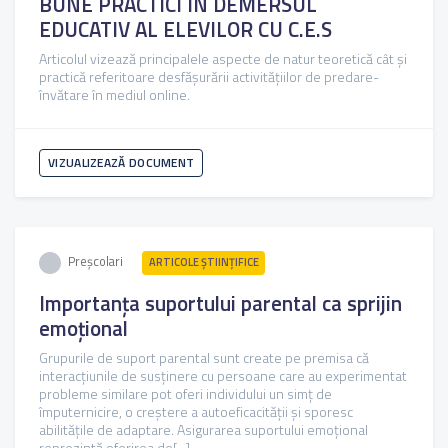
BUNE PRACTICI ÎN DEMERSUL
EDUCATIV AL ELEVILOR CU C.E.S
Articolul vizează principalele aspecte de natur teoretică cât și
practică referitoare desfășurării activitățiilor de predare-
învătare în mediul online.
VIZUALIZEAZĂ DOCUMENT
Preșcolari
ARTICOLE ŞTIINȚIFICE
Importanța suportului parental ca sprijin
emoțional
Grupurile de suport parental sunt create pe premisa că
interacțiunile de susținere cu persoane care au experimentat
probleme similare pot oferi individului un simț de
împuternicire, o creștere a autoeficacității și sporesc
abilitățile de adaptare. Asigurarea suportului emoțional
reprezintă oferirea de[...]