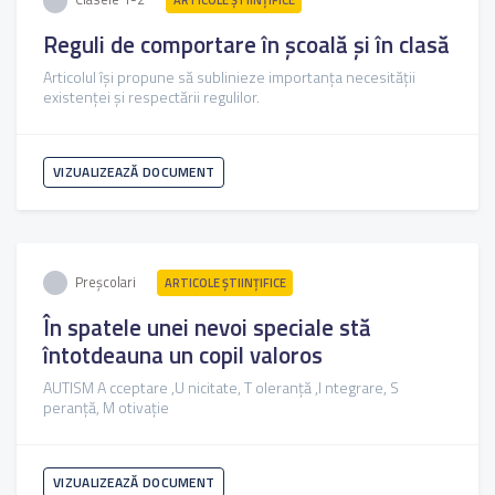
Reguli de comportare în şcoală şi în clasă
Articolul își propune să sublinieze importanța necesității
existenței și respectării regulilor.
VIZUALIZEAZĂ DOCUMENT
Preșcolari
ARTICOLE ŞTIINȚIFICE
În spatele unei nevoi speciale stă
întotdeauna un copil valoros
AUTISM A cceptare ,U nicitate, T oleranță ,I ntegrare, S
peranță, M otivație
VIZUALIZEAZĂ DOCUMENT