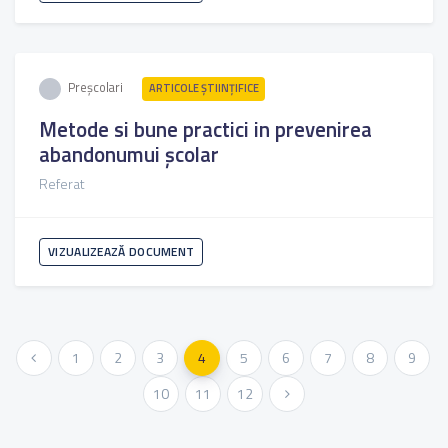
Preșcolari
ARTICOLE ŞTIINȚIFICE
Metode si bune practici in prevenirea
abandonumui școlar
Referat
VIZUALIZEAZĂ DOCUMENT
« Anterioara
1
2
3
4
5
6
7
8
9
10
11
12
Urmatoarea »