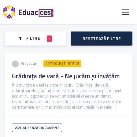
FILTRE
RESETEAZĂ FILTRE
1
Preșcolari
ARTICOLE ŞTIINȚIFICE
Grădinița de vară - Ne jucăm și învățăm
În activitățile desfășurate în cadrul Grădiniței de vară,
educatoarele grădiniței noastre, în colaborare cu psihologul
școlar, cu logopedul, se vor strădui să creeze un climat
favorabil manifestării curiozității, a acțiunii directe a copilului
cu materiale, un climat stimulativ al comunicării verbale[...]
VIZUALIZEAZĂ DOCUMENT