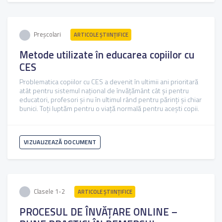
Preșcolari
ARTICOLE ŞTIINȚIFICE
Metode utilizate în educarea copiilor cu
CES
Problematica copiilor cu CES a devenit în ultimii ani prioritară
atât pentru sistemul național de învățământ cât și pentru
educatori, profesori și nu în ultimul rând pentru părinți și chiar
bunici. Toți luptăm pentru o viață normală pentru acești copii.
VIZUALIZEAZĂ DOCUMENT
Clasele 1-2
ARTICOLE ŞTIINȚIFICE
PROCESUL DE ÎNVĂȚARE ONLINE –