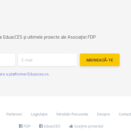
e EduacCES și ultimele proiecte ale Asociației FDP
E-mail
ABONEAZĂ-TE
zare a platformei Eduacces.ro.
Parteneri
Legislație
Întrebări frecvente
Despre
Contac
FDP
EduacCES
Susține proiectul