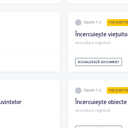
Clasele 1-2
FIŞE ŞI MATE
Încercuiește viețuito
dezvoltare cognitivă
VIZUALIZEAZĂ DOCUMENT
Clasele 1-2
FIŞE ŞI MATE
uvintelor
Încercuiește obiecte 
dezvoltare cognitivă