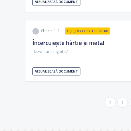
VIZUALIZEAZĂ DOCUMENT
Clasele 1-2
FIŞE ŞI MATERIALE DE LUCRU
Încercuiește hârtie și metal
dezvoltare cognitivă
VIZUALIZEAZĂ DOCUMENT
« Anterioara
1