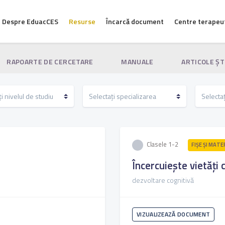
Despre EduacCES
Resurse
Încarcă document
Centre terapeu
RAPOARTE DE CERCETARE
MANUALE
ARTICOLE ŞT
Clasele 1-2
FIŞE ŞI MATE
Încercuiește vietăți 
dezvoltare cognitivă
VIZUALIZEAZĂ DOCUMENT