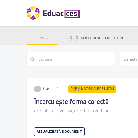
TOATE
FIŞE ŞI MATERIALE DE LUCRU
Clasele 1-2
FIŞE ŞI MATERIALE DE LUCRU
Încercuiește forma corectă
dezvoltare cognitivă, corectarea vorbirii
VIZUALIZEAZĂ DOCUMENT