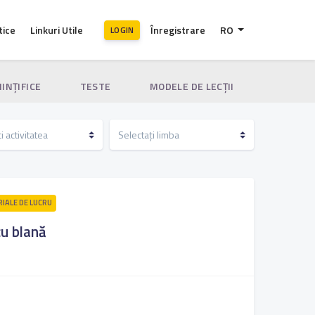
tice
Linkuri Utile
Înregistrare
RO
LOGIN
IINȚIFICE
TESTE
MODELE DE LECȚII
RIALE DE LUCRU
cu blană