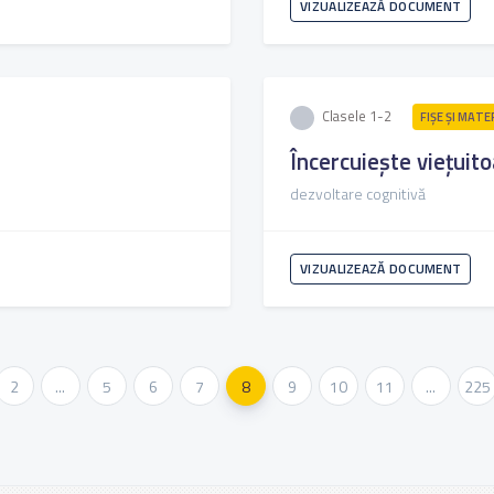
VIZUALIZEAZĂ DOCUMENT
Clasele 1-2
FIŞE ŞI MATE
Încercuiește viețuito
dezvoltare cognitivă
VIZUALIZEAZĂ DOCUMENT
2
...
5
6
7
8
9
10
11
...
225