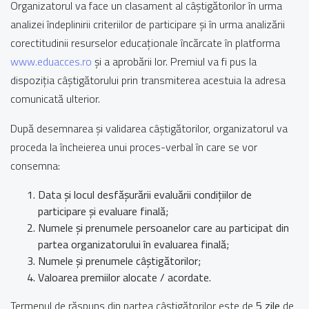
Organizatorul va face un clasament al câștigătorilor în urma
analizei îndeplinirii criteriilor de participare și în urma analizării
corectitudinii resurselor educaționale încărcate în platforma
www.eduacces.ro
și a aprobării lor. Premiul va fi pus la
dispoziția câștigătorului prin transmiterea acestuia la adresa
comunicată ulterior.
După desemnarea și validarea câștigătorilor, organizatorul va
proceda la încheierea unui proces-verbal în care se vor
consemna:
Data și locul desfășurării evaluării condițiilor de
participare și evaluare finală;
Numele și prenumele persoanelor care au participat din
partea organizatorului în evaluarea finală;
Numele și prenumele câștigătorilor;
Valoarea premiilor alocate / acordate.
Termenul de răspuns din partea câștigătorilor este de
5 zile
de