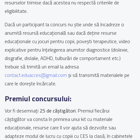
resurselor trimise dacă acestea nu respectă criteriile de
eligibilitate.
Dacă un participant la concurs nu știe unde să încadreze o
anumită resursă educațională sau dacă deține resurse
educaționale cu jocuri pentru copii, povești terapeutice, video
explicative pentru înțelegerea anumitor diagnostice (dislexie,
disgrafie, dislalie, ADHD, tulburări de comportament etc.)
trebuie să trimită un email la adresa
contact.eduacces@gmail.com
și să transmită materialele pe
care le dorește încărcate.
Premiul concursului:
Vor fi desemnați
25 de căștigători
. Premiul fiecărui
câștigător va consta în primirea unui kit cu materiale
educaționale, resurse care îl vor ajuta să dezvolte sau
adapteze modul de lucru cu copiii cu CES la clasă, în cabinetele