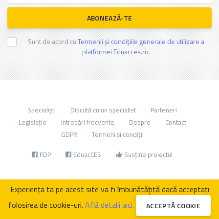
ABONEAZĂ-TE
Sunt de acord cu
Termenii și condițiile generale de utilizare a
platformei Eduacces.ro.
Specialiști
Discută cu un specialist
Parteneri
Legislație
Întrebări frecvente
Despre
Contact
GDPR
Termeni și condiții
FDP
EduacCES
Susține proiectul
Experiența ta pe acest site va fi îmbunătățită dacă acceptați
folosirea de cookie-uri.
Află detalii aici.
ACCEPTĂ COOKIE