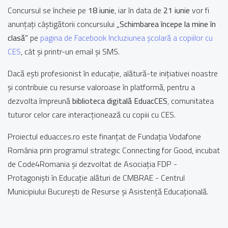
Concursul se încheie pe
18 iunie
, iar în data de
21 iunie
vor fi
anunțați câștigătorii concursului
„Schimbarea începe la mine în
clasă”
pe
pagina de Facebook Incluziunea școlară a copiilor cu
CES
, cât și printr-un email și SMS.
Dacă ești profesionist în educație, alătură-te inițiativei noastre
și contribuie cu resurse valoroase în platformă, pentru a
dezvolta împreună
biblioteca digitală EduacCES
, comunitatea
tuturor celor care interacționează cu copiii cu CES.
Proiectul eduacces.ro este finanțat de Fundația Vodafone
România prin programul strategic Connecting for Good, incubat
de Code4Romania și dezvoltat de Asociația FDP -
Protagoniști în Educație alături de CMBRAE - Centrul
Municipiului București de Resurse și Asistență Educațională.