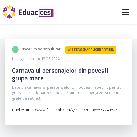
Kinder im Vorschulalter
WISSENSCHAFTLICHE ARTIKEL
Hochgeladen am 18.05.2024
Carnavalul personajelor din povești
grupa mare
Este un carnaval al personajelor din povești, specific pentru
grupa mare, deoarece poeziile sunt mai lungi și versurile mai
grele de reținut.
Quelle: https://www.facebook.com/groups/501868567240505