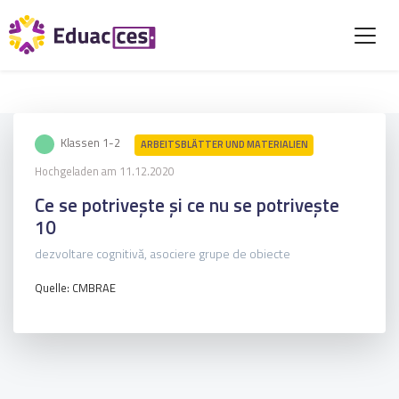
Klassen 1-2
ARBEITSBLÄTTER UND MATERIALIEN
Hochgeladen am 11.12.2020
Ce se potrivește și ce nu se potrivește
10
dezvoltare cognitivă, asociere grupe de obiecte
Quelle: CMBRAE