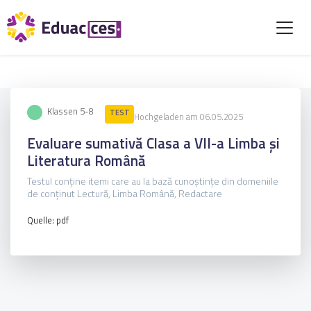
Klassen 5-8
TEST
Hochgeladen am 06.05.2025
Evaluare sumativă Clasa a VII-a Limba și
Literatura Română
Testul conține itemi care au la bază cunoștințe din domeniile
de conținut Lectură, Limba Română, Redactare
Quelle: pdf