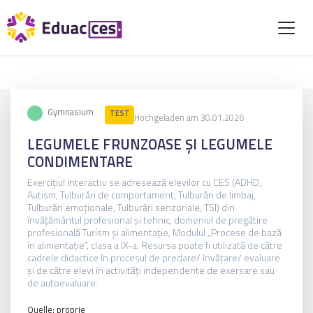
Gymnasium
TEST
Hochgeladen am 30.01.2026
LEGUMELE FRUNZOASE ȘI LEGUMELE
CONDIMENTARE
Exercițiul interactiv se adresează elevilor cu CES (ADHD,
Autism, Tulburări de comportament, Tulburări de limbaj,
Tulburări emoționale, Tulburări senzoriale, TSI) din
învățământul profesional și tehnic, domeniul de pregătire
profesională Turism și alimentație, Modulul „Procese de bază
în alimentație”, clasa a IX-a. Resursa poate fi utilizată de către
cadrele didactice în procesul de predare/ învățare/ evaluare
și de către elevi în activități independente de exersare sau
de autoevaluare.
Quelle: proprie