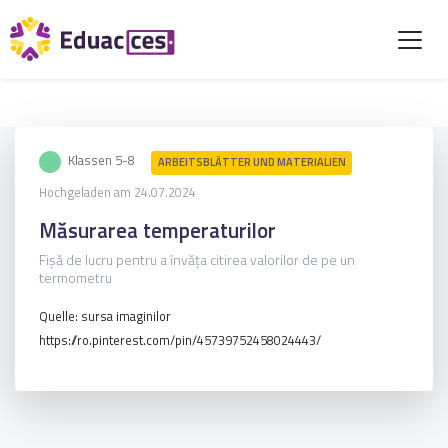
Klassen 5-8
ARBEITSBLÄTTER UND MATERIALIEN
Hochgeladen am 24.07.2024
Măsurarea temperaturilor
Fișă de lucru pentru a învăța citirea valorilor de pe un
termometru
Quelle: sursa imaginilor
https://ro.pinterest.com/pin/45739752458024443/