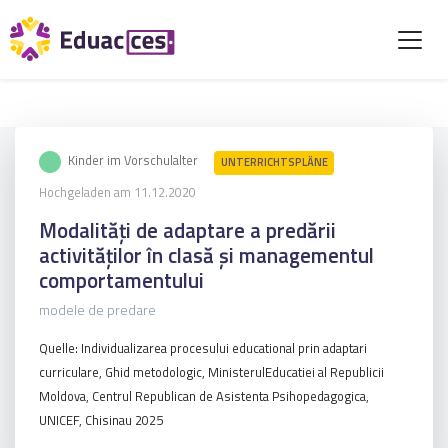
Kinder im Vorschulalter
UNTERRICHTSPLÄNE
Hochgeladen am 11.12.2020
Modalități de adaptare a predării
activităților în clasă și managementul
comportamentului
modele de predare
Quelle: Individualizarea procesului educational prin adaptari
curriculare, Ghid metodologic, MinisterulEducatiei al Republicii
Moldova, Centrul Republican de Asistenta Psihopedagogica,
UNICEF, Chisinau 2025