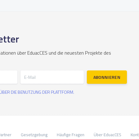
etter
mationen über EduacCES und die neuesten Projekte des
E-Mail
ABONNIEREN
ÜBER DIE BENUTZUNG DER PLATTFORM.
artner
Gesetzgebung
Häufige Fragen
Über EduacCES
Kont