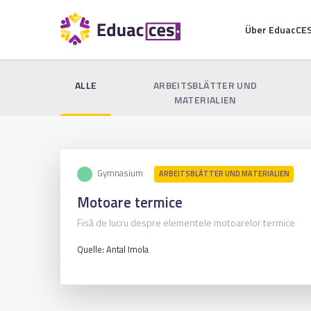
Über EduacCE
ALLE
ARBEITSBLÄTTER UND
MATERIALIEN
Gymnasium
ARBEITSBLÄTTER UND MATERIALIEN
Motoare termice
Fisă de lucru despre elementele motoarelor termice
Quelle: Antal Imola