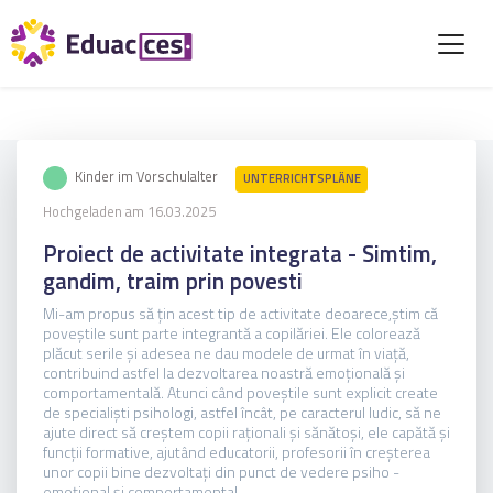
Kinder im Vorschulalter
UNTERRICHTSPLÄNE
Hochgeladen am 16.03.2025
Proiect de activitate integrata - Simtim,
gandim, traim prin povesti
Mi-am propus să ţin acest tip de activitate deoarece,ştim că
poveştile sunt parte integrantă a copilăriei. Ele colorează
plăcut serile şi adesea ne dau modele de urmat în viaţă,
contribuind astfel la dezvoltarea noastră emoţională şi
comportamentală. Atunci când poveştile sunt explicit create
de specialişti psihologi, astfel încât, pe caracterul ludic, să ne
ajute direct să creştem copii raţionali şi sănătoşi, ele capătă şi
funcţii formative, ajutând educatorii, profesorii în creşterea
unor copii bine dezvoltaţi din punct de vedere psiho -
emoţional şi comportamental.