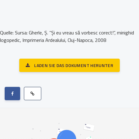
Quelle: Sursa: Gherle, Ș. ”Și eu vreau să vorbesc corect!”, minighid
logopedic, Imprimeria Ardealului, Cluj-Napoca, 2008
LADEN SIE DAS DOKUMENT HERUNTER