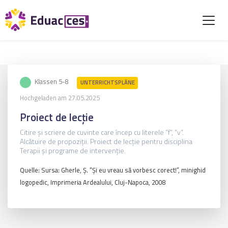
Klassen 5-8
UNTERRICHTSPLÄNE
Hochgeladen am 27.05.2025
Proiect de lecție
Citire și scriere de cuvinte care încep cu literele ”f”, ”v”.
Alcătuire de propoziții. Proiect de lecție pentru disciplina
Terapii și programe de intervenție.
Quelle: Sursa: Gherle, Ș. ”Și eu vreau să vorbesc corect!”, minighid
logopedic, Imprimeria Ardealului, Cluj-Napoca, 2008