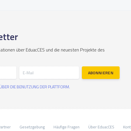
etter
mationen über EduacCES und die neuesten Projekte des
E-Mail
ABONNIEREN
ÜBER DIE BENUTZUNG DER PLATTFORM.
artner
Gesetzgebung
Häufige Fragen
Über EduacCES
Kont