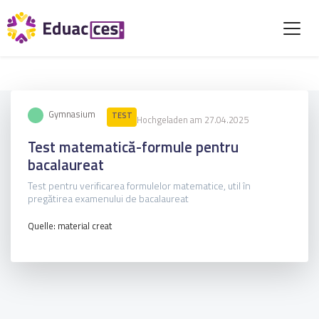
Gymnasium
TEST
Hochgeladen am 27.04.2025
Test matematică-formule pentru
bacalaureat
Test pentru verificarea formulelor matematice, util în
pregătirea examenului de bacalaureat
Quelle: material creat