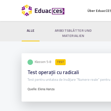
Über EduacCE
ALLE
ARBEITSBLÄTTER UND
MATERIALIEN
Klassen 5-8
TEST
Test operații cu radicali
Test pentru unitatea de învățare ”Numere reale” pentru op
Quelle: Elena Hanza