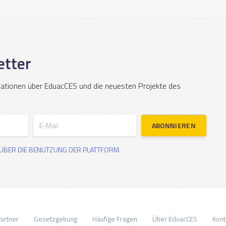
etter
mationen über EduacCES und die neuesten Projekte des
E-Mail
ABONNIEREN
ÜBER DIE BENUTZUNG DER PLATTFORM.
artner
Gesetzgebung
Häufige Fragen
Über EduacCES
Kont