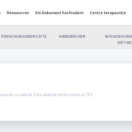
S
Ressourcen
Ein Dokument hochladent
Centre terapeutice
FORSCHUNGSBERICHTE
HANDBÜCHER
WISSENSCHA
ARTIKE
erații cu radicali. Este adaptat pentru elevii cu CES.