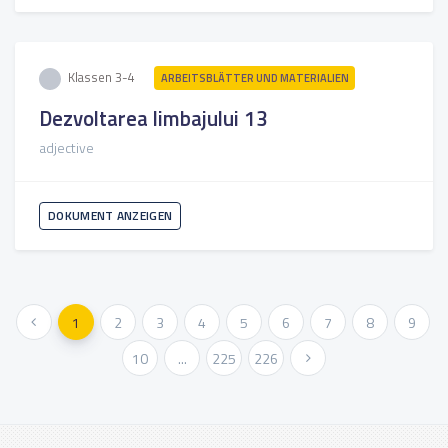
Klassen 3-4
ARBEITSBLÄTTER UND MATERIALIEN
Dezvoltarea limbajului 13
adjective
DOKUMENT ANZEIGEN
« Vorher
1
2
3
4
5
6
7
8
9
10
...
225
226
Weiter »