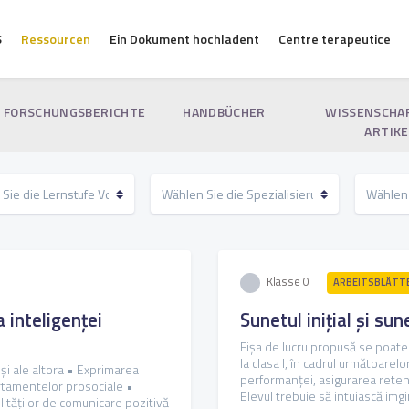
S
Ressourcen
Ein Dokument hochladent
Centre terapeutice
FORSCHUNGSBERICHTE
HANDBÜCHER
WISSENSCHA
ARTIKE
Klasse 0
ARBEITSBLÄTTE
inteligenței
Sunetul inițial și sun
Fișa de lucru propusă se poate r
la clasa I, în cadrul următoarel
i ale altora • Exprimarea
performanței, asigurarea retenți
rtamentelor prosociale •
Elevul trebuie să intuiască imgin
lităților de comunicare pozitivă