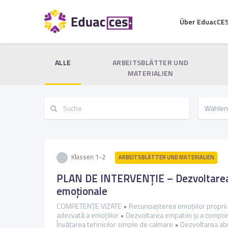
Über EduacCE
ALLE
ARBEITSBLÄTTER UND
MATERIALIEN
Klassen 1-2
ARBEITSBLÄTTER UND MATERIALIEN
PLAN DE INTERVENȚIE – Dezvoltarea 
emoționale
COMPETENȚE VIZATE • Recunoașterea emoțiilor proprii ș
adecvată a emoțiilor • Dezvoltarea empatiei și a compo
Învățarea tehnicilor simple de calmare • Dezvoltarea abi