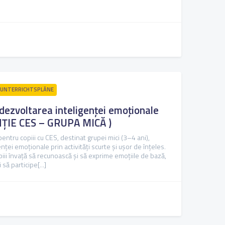
UNTERRICHTSPLÄNE
 dezvoltarea inteligenței emoționale
ȚIE CES – GRUPA MICĂ )
ntru copiii cu CES, destinat grupei mici (3–4 ani),
ței emoționale prin activități scurte și ușor de înțeles.
piii învață să recunoască și să exprime emoțiile de bază,
să participe[...]