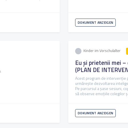
DOKUMENT ANZEIGEN
Kinder im Vorschulalter
Eu și prietenii mei –
(PLAN DE INTERVEN
a
Acest program de intervenție pe
urmărește dezvoltarea inteligen
Pe parcursul a șase sesiuni, co
să observe emoțiile colegilor și 
DOKUMENT ANZEIGEN