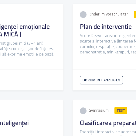
Kinder im Vorschulalter
ligenței emoționale
Plan de interventie
 MICĂ )
Scop: Dezvoltarea inteligenței e
scurte și interactive (imitarea
at grupei mici (3–4 ani),
corpului, respirație, cooperare, 
tăți scurte și ușor de înțeles.
demonstrație, mini-grupuri, repe
și să exprime emoțiile de bază,
DOKUMENT ANZEIGEN
Gymnasium
TEST
teligenței
Clasificarea prepara
Exercițiul interactiv se adrese