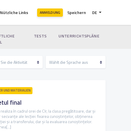
Nützliche Links
Speichern
DE
ANMELDUNG
FTLICHE
TESTS
UNTERRICHTSPLÄNE
L
R UND MATERIALIEN
etul final
ealiza în cadrul orei de Clr, la clasa pregătitoare, dar și
or secvanțe ale lecției: fixarea cunoștințelor, obținerea
ei și a transferului, dar și la evaluarea cunoștințelor.
ea[...]