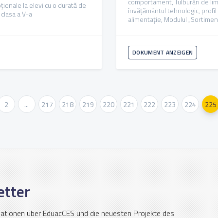
comportament, Tulburări de limb
ionale la elevi cu o durată de
învățământul tehnologic, profil
 clasa a V-a
alimentație, Modulul „Sortiment
DOKUMENT ANZEIGEN
2
...
217
218
219
220
221
222
223
224
225
etter
mationen über EduacCES und die neuesten Projekte des