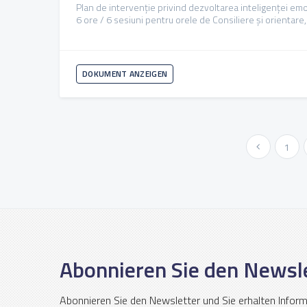
Plan de intervenție privind dezvoltarea inteligenței emoț
6 ore / 6 sesiuni pentru orele de Consiliere și orientare,
DOKUMENT ANZEIGEN
« Vorher
1
Abonnieren Sie den Newsl
Abonnieren Sie den Newsletter und Sie erhalten Infor