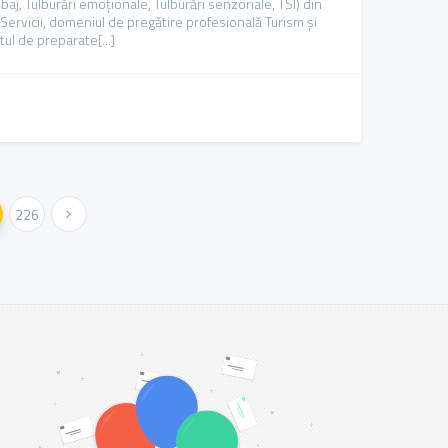
aj, Tulburări emoționale, Tulburări senzoriale, TSI) din
 Servicii, domeniul de pregătire profesională Turism și
ul de preparate[...]
226
Weiter »