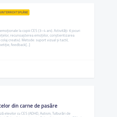
UNTERRICHTSPLÄNE
moționale la copiii CES (3–4 ani). Activități: 6 jocuri
 fețelor, recunoașterea emoțiilor, conștientizarea
colaj creativ). Metode: suport vizual și tactil,
tiție, feedback[...]
telor din carne de pasăre
ază elevilor cu CES (ADHD, Autism, Tulburări de