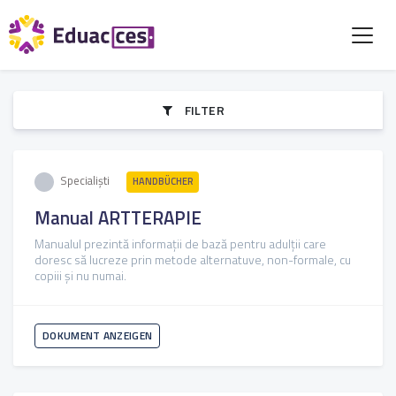
FILTER
Specialiști
HANDBÜCHER
Manual ARTTERAPIE
Manualul prezintă informații de bază pentru adulții care
doresc să lucreze prin metode alternatuve, non-formale, cu
copiii și nu numai.
DOKUMENT ANZEIGEN