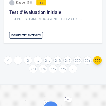
Klassen 5-8
TEST
Test d'évaluation initiale
TEST DE EVALUARE INITIALA PENTRU ELEVI CU CES
DOKUMENT ANZEIGEN
« Vorher
1
2
...
217
218
219
220
221
222
223
224
225
226
Weiter »