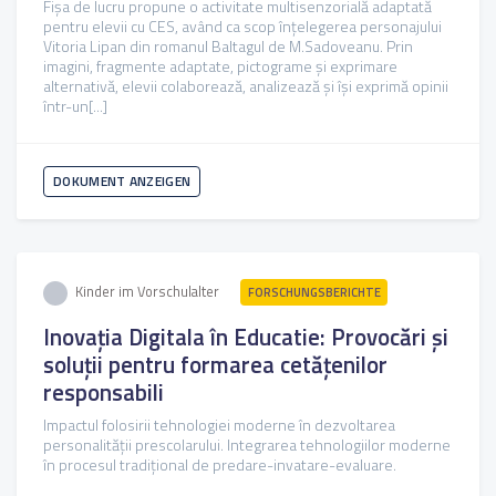
Fișa de lucru propune o activitate multisenzorială adaptată
pentru elevii cu CES, având ca scop înțelegerea personajului
Vitoria Lipan din romanul Baltagul de M.Sadoveanu. Prin
imagini, fragmente adaptate, pictograme și exprimare
alternativă, elevii colaborează, analizează și își exprimă opinii
într-un[...]
DOKUMENT ANZEIGEN
Kinder im Vorschulalter
FORSCHUNGSBERICHTE
Inovația Digitala în Educatie: Provocări și
soluții pentru formarea cetățenilor
responsabili
Impactul folosirii tehnologiei moderne în dezvoltarea
personalității prescolarului. Integrarea tehnologiilor moderne
în procesul tradițional de predare-invatare-evaluare.