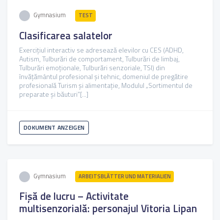
Gymnasium
TEST
Clasificarea salatelor
Exercițiul interactiv se adresează elevilor cu CES (ADHD,
Autism, Tulburări de comportament, Tulburări de limbaj,
Tulburări emoționale, Tulburări senzoriale, TSI) din
învățământul profesional și tehnic, domeniul de pregătire
profesională Turism și alimentație, Modulul „Sortimentul de
preparate şi băuturi”[...]
DOKUMENT ANZEIGEN
Gymnasium
ARBEITSBLÄTTER UND MATERIALIEN
Fișă de lucru – Activitate
multisenzorială: personajul Vitoria Lipan