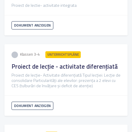
Proiect de lectie- activitate integrata
DOKUMENT ANZEIGEN
Klassen 3-4
UNTERRICHTSPLÄNE
Proiect de lecție - activitate diferențiată
Proiect de lecție- Activitate diferențiată Tipul lecției: Lecție de
consolidare Particularități ale elevilor: prezența a 2 elevi cu
CES (tulburări de învățare și deficit de atenție)
DOKUMENT ANZEIGEN