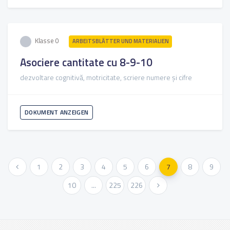
Klasse 0
ARBEITSBLÄTTER UND MATERIALIEN
Asociere cantitate cu 8-9-10
dezvoltare cognitivă, motricitate, scriere numere și cifre
DOKUMENT ANZEIGEN
« Vorher
1
2
3
4
5
6
7
8
9
10
...
225
226
Weiter »