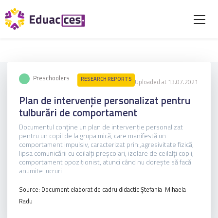
Preschoolers
RESEARCH REPORTS
Uploaded at 13.07.2021
Plan de intervenție personalizat pentru
tulburări de comportament
Documentul conține un plan de intervenție personalizat
pentru un copil de la grupa mică, care manifestă un
comportament impulsiv, caracterizat prin:,agresivitate fizică,
lipsa comunicării cu ceilalți preșcolari, izolare de ceilalți copii,
comportament opoziționist, atunci când nu dorește să facă
anumite lucruri
Source: Document elaborat de cadru didactic Ștefania-Mihaela
Radu