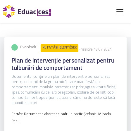
Óvodások
KUTATÁSI JELENTÉSEK
Frissítve 13.07.2021
Plan de intervenție personalizat pentru
tulburări de comportament
Documentul conține un plan de intervenție personalizat
pentru un copil de la grupa mică, care manifestă un
comportament impulsiv, caracterizat prin:,agresivitate fizică,
lipsa comunicării cu ceilalți preșcolari, izolare de ceilalți copii,
comportament opoziționist, atunci când nu dorește să facă
anumite lucruri
Forrás: Document elaborat de cadru didactic Ștefania-Mihaela
Radu