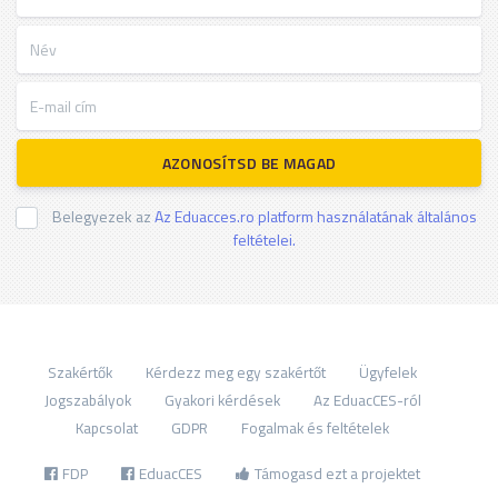
Név
E-mail cím
AZONOSÍTSD BE MAGAD
Belegyezek az
Az Eduacces.ro platform használatának általános
feltételei.
Szakértők
Kérdezz meg egy szakértőt
Ügyfelek
Jogszabályok
Gyakori kérdések
Az EduacCES-ról
Kapcsolat
GDPR
Fogalmak és feltételek
FDP
EduacCES
Támogasd ezt a projektet