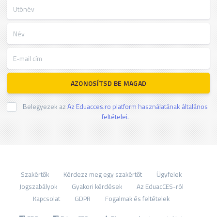
Utónév
Név
E-mail cím
AZONOSÍTSD BE MAGAD
Belegyezek az
Az Eduacces.ro platform használatának általános
feltételei.
Szakértők
Kérdezz meg egy szakértőt
Ügyfelek
Jogszabályok
Gyakori kérdések
Az EduacCES-ról
Kapcsolat
GDPR
Fogalmak és feltételek