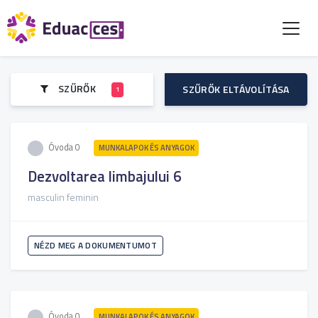
SZŰRŐK
SZŰRŐK ELTÁVOLÍTÁSA
1
Óvoda 0
MUNKALAPOK ÉS ANYAGOK
Dezvoltarea limbajului 6
masculin feminin
NÉZD MEG A DOKUMENTUMOT
Óvoda 0
MUNKALAPOK ÉS ANYAGOK