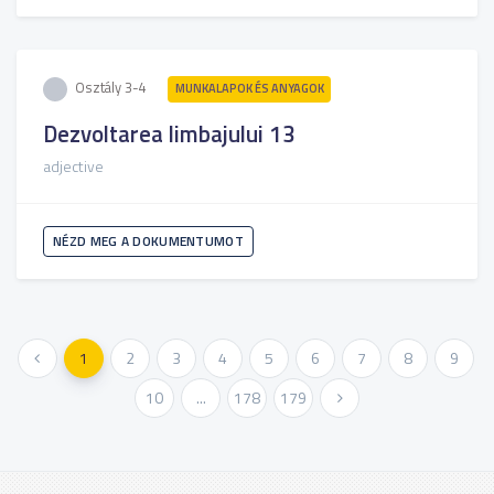
Osztály 3-4
MUNKALAPOK ÉS ANYAGOK
Dezvoltarea limbajului 13
adjective
NÉZD MEG A DOKUMENTUMOT
« Előző
1
2
3
4
5
6
7
8
9
10
...
178
179
Következő »