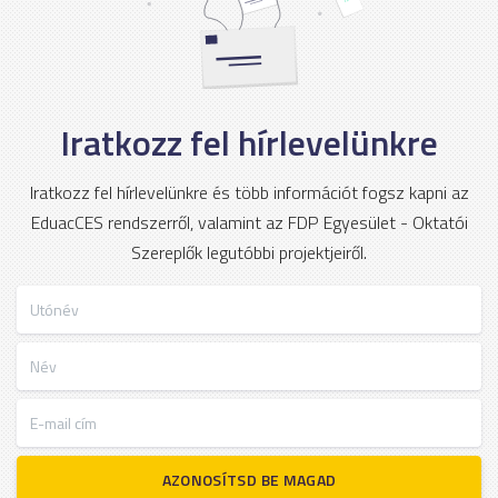
Iratkozz fel hírlevelünkre
Iratkozz fel hírlevelünkre és több információt fogsz kapni az
EduacCES rendszerről, valamint az FDP Egyesület - Oktatói
Szereplők legutóbbi projektjeiről.
Utónév
Név
E-mail cím
AZONOSÍTSD BE MAGAD