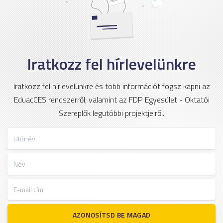
Iratkozz fel hírlevelünkre
Iratkozz fel hírlevelünkre és több információt fogsz kapni az
EduacCES rendszerről, valamint az FDP Egyesület - Oktatói
Szereplők legutóbbi projektjeiről.
Utónév
Név
E-mail cím
AZONOSÍTSD BE MAGAD