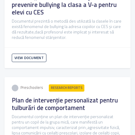
prevenire bullying la clasa a V-a pentru
elevi cu CES
Documentul prezintă o metodă des utilizată la clasele în care
există fenomenul de bullying la adresa copiilor cu CES și care
dă rezultate,dacă profesorul este implicat și interesat să
reducă fenomenul stânjenitor.
VIEW DOCUMENT
Preschoolers
RESEARCH REPORTS
Plan de intervenție personalizat pentru
tulburări de comportament
Documentul conține un plan de intervenție personalizat
pentru un copil de la grupa mică, care manifestă un
comportament impulsiv, caracterizat prin:,agresivitate fizică,
lipsa comunicării cu ceilalți preșcolari, izolare de ceilalți copii,