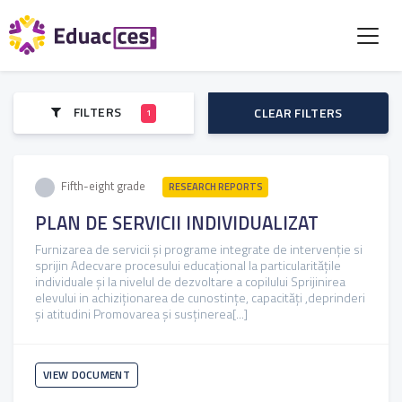
FILTERS
CLEAR FILTERS
1
Fifth-eight grade
RESEARCH REPORTS
PLAN DE SERVICII INDIVIDUALIZAT
Furnizarea de servicii și programe integrate de intervenție si
sprijin Adecvare procesului educațional la particularitățile
individuale și la nivelul de dezvoltare a copilului Sprijinirea
elevului in achiziționarea de cunostințe, capacități ,deprinderi
și atitudini Promovarea și susținerea[...]
VIEW DOCUMENT