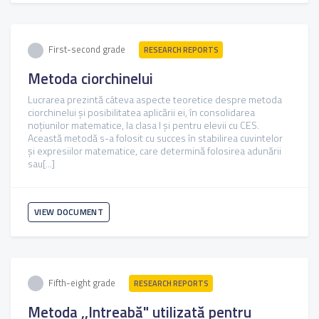
First-second grade
RESEARCH REPORTS
Metoda ciorchinelui
Lucrarea prezintă câteva aspecte teoretice despre metoda
ciorchinelui și posibilitatea aplicării ei, în consolidarea
noțiunilor matematice, la clasa I și pentru elevii cu CES.
Această metodă s-a folosit cu succes în stabilirea cuvintelor
și expresiilor matematice, care determină folosirea adunării
sau[...]
VIEW DOCUMENT
Fifth-eight grade
RESEARCH REPORTS
Metoda ,,Intreabă" utilizată pentru