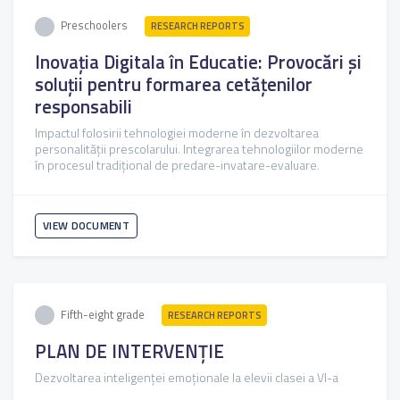
Preschoolers
RESEARCH REPORTS
Inovația Digitala în Educatie: Provocări și
soluții pentru formarea cetățenilor
responsabili
Impactul folosirii tehnologiei moderne în dezvoltarea
personalității prescolarului. Integrarea tehnologiilor moderne
în procesul tradițional de predare-invatare-evaluare.
VIEW DOCUMENT
Fifth-eight grade
RESEARCH REPORTS
PLAN DE INTERVENȚIE
Dezvoltarea inteligenței emoționale la elevii clasei a VI-a