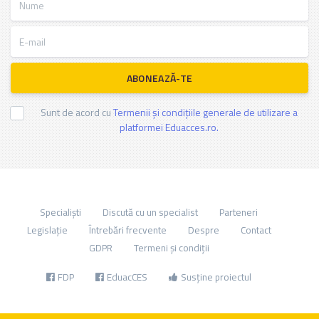
E-mail
ABONEAZĂ-TE
Sunt de acord cu
Termenii și condițiile generale de utilizare a
platformei Eduacces.ro.
Specialiști
Discută cu un specialist
Parteneri
Legislație
Întrebări frecvente
Despre
Contact
GDPR
Termeni și condiții
FDP
EduacCES
Susține proiectul