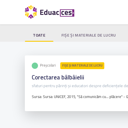
TOATE
FIŞE ŞI MATERIALE DE LUCRU
Preșcolari
FIŞE ŞI MATERIALE DE LUCRU
Corectarea bâlbâielii
sfaturi pentru părinți și educatori despre deficiențele de
Sursa: Sursa: UNICEF, 2015, "Să comunicăm cu... plăcere" - Ghi