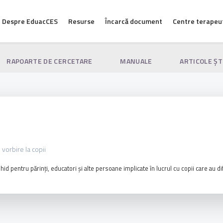
Despre EduacCES
Resurse
Încarcă document
Centre terapeu
RAPOARTE DE CERCETARE
MANUALE
ARTICOLE ŞT
 vorbire la copii
d pentru părinți, educatori și alte persoane implicate în lucrul cu copii care au di