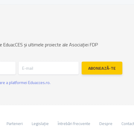
e EduacCES și ultimele proiecte ale Asociației FDP
E-mail
ABONEAZĂ-TE
zare a platformei Eduacces.ro.
Parteneri
Legislație
Întrebări frecvente
Despre
Contac