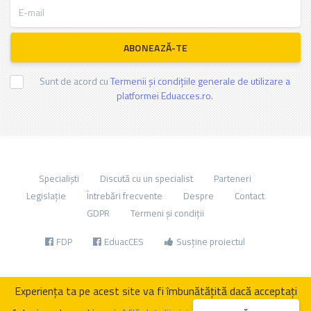
E-mail
ABONEAZĂ-TE
Sunt de acord cu
Termenii și condițiile generale de utilizare a
platformei Eduacces.ro.
Specialiști
Discută cu un specialist
Parteneri
Legislație
Întrebări frecvente
Despre
Contact
GDPR
Termeni și condiții
FDP
EduacCES
Susține proiectul
Experiența ta pe acest site va fi îmbunătățită dacă acceptați