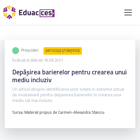
Preșcolari
ARTICOLE ŞTIINȚIFICE
Încărcat la data de 18.06.2021
Depășirea barierelor pentru crearea unui
mediu incluziv
Un articol despre identificarea unor solutii in sistemul actual
de invatamant pentru depasirea barierelor in crearea unui
mediu cat mai incluziv
Sursa: Material propus de Carmen-Alexandra Stanciu