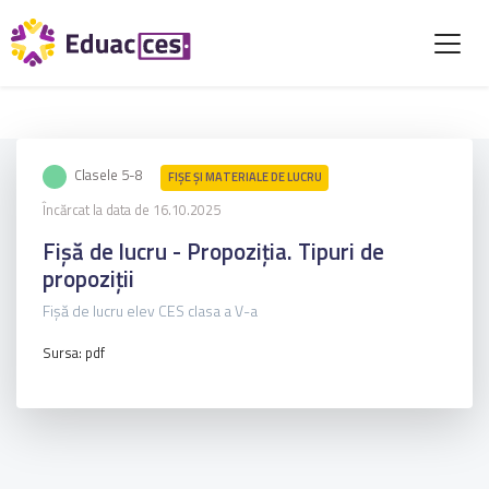
Clasele 5-8
FIŞE ŞI MATERIALE DE LUCRU
Încărcat la data de 16.10.2025
Fișă de lucru - Propoziția. Tipuri de
propoziții
Fișă de lucru elev CES clasa a V-a
Sursa: pdf