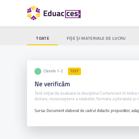
TOATE
FIŞE ŞI MATERIALE DE LUCRU
Clasele 1-2
TEST
Ne verificăm
Test inițial de evaluare la disciplina Comunicare în limb
dictare, recunoaștere a silabelor, formare a pluralului și
Sursa: Document elaborat de cadrul didactic propunător, adap