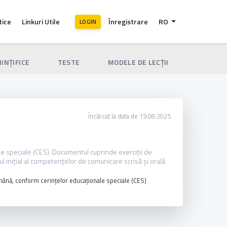
tice
Linkuri Utile
Înregistrare
RO
LOGIN
IINȚIFICE
TESTE
MODELE DE LECȚII
Încărcat la data de 19.08.2025
ale speciale (CES). Documentul cuprinde exerciții de
l inițial al competențelor de comunicare scrisă și orală.
mână, conform cerințelor educaționale speciale (CES)