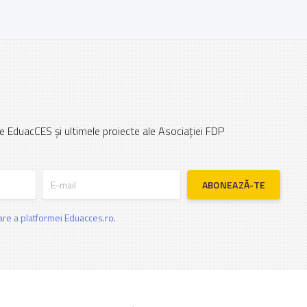
e EduacCES și ultimele proiecte ale Asociației FDP
E-mail
ABONEAZĂ-TE
zare a platformei Eduacces.ro.