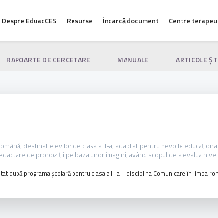
Despre EduacCES
Resurse
Încarcă document
Centre terapeu
RAPOARTE DE CERCETARE
MANUALE
ARTICOLE ŞT
a română, destinat elevilor de clasa a II-a, adaptat pentru nevoile educațion
 redactare de propoziții pe baza unor imagini, având scopul de a evalua nivelu
tat după programa școlară pentru clasa a II-a – disciplina Comunicare în limba ro