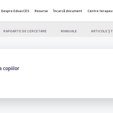
Despre EduacCES
Resurse
Încarcă document
Centre terapeu
RAPOARTE DE CERCETARE
MANUALE
ARTICOLE ŞT
 copiilor