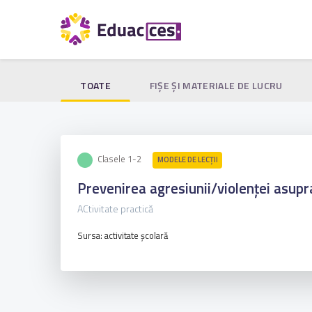
TOATE
FIŞE ŞI MATERIALE DE LUCRU
Clasele 1-2
MODELE DE LECȚII
Prevenirea agresiunii/violenței asupra
ACtivitate practică
Sursa: activitate școlară