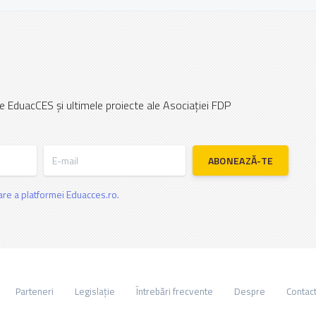
e EduacCES și ultimele proiecte ale Asociației FDP
E-mail
ABONEAZĂ-TE
zare a platformei Eduacces.ro.
Parteneri
Legislație
Întrebări frecvente
Despre
Contac