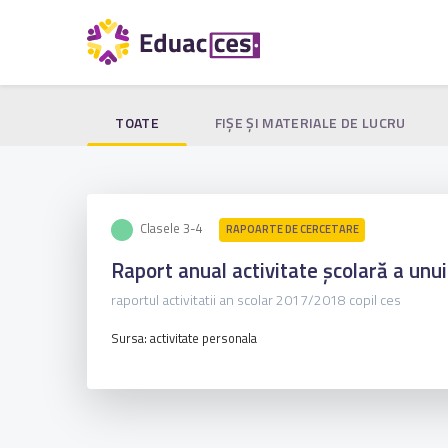
TOATE
FIŞE ŞI MATERIALE DE LUCRU
Clasele 3-4
RAPOARTE DE CERCETARE
Raport anual activitate școlară a unui
raportul activitatii an scolar 2017/2018 copil ces
Sursa: activitate personala