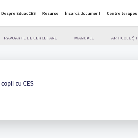
Despre EduacCES
Resurse
Încarcă document
Centre terapeu
RAPOARTE DE CERCETARE
MANUALE
ARTICOLE ŞT
 copil cu CES