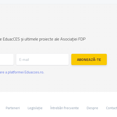
e EduacCES și ultimele proiecte ale Asociației FDP
E-mail
ABONEAZĂ-TE
zare a platformei Eduacces.ro.
Parteneri
Legislație
Întrebări frecvente
Despre
Contac