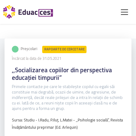
Preșcolari
RAPOARTE DE CERCETARE
Încărcat la data de 31.05.2021
,,Socializarea copiilor din perspectiva
educației timpurii”
Primele contacte pe care le stabilește copilul cu egalii săi
constituie mai degrabă, ocazii de uimire, de agresiune, de
indiferență, decât reale prilejuri de a intra în relații de schimb
cu ei. Iată de ce, a reuni niște copii în aceeași clasă nu e de
ajuns pentru a forma un grup.
Sursa: Studiu - I.Radu, P.Iluț, L.Matei - ,,Psihologie socială”, Revista
Învățământului preprimar (Ed. Arlequin)