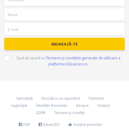
Nume
E-mail
ABONEAZĂ-TE
Sunt de acord cu
Termenii și condițiile generale de utilizare a
platformei Eduacces.ro.
Specialiști
Discută cu un specialist
Parteneri
Legislație
Întrebări frecvente
Despre
Contact
GDPR
Termeni și condiții
FDP
EduacCES
Susține proiectul