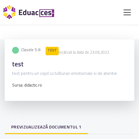
Clasele 5-8
TEST
Încărcat la data de 23.06.2022
test
test pentru un copil cu tulburari emotionale si de atentie
Sursa: didactic.ro
PREVIZUALIZEAZĂ DOCUMENTUL 1