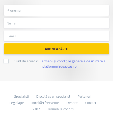
Prenume
Nume
E-mail
ABONEAZĂ-TE
Sunt de acord cu
Termenii și condițiile generale de utilizare a
platformei Eduacces.ro.
Specialiști
Discută cu un specialist
Parteneri
Legislație
Întrebări frecvente
Despre
Contact
GDPR
Termeni și condiții