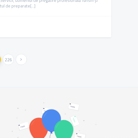
 Servicii, domeniul de pregătire profesională Turism și
ul de preparate[...]
226
Urmatoarea »