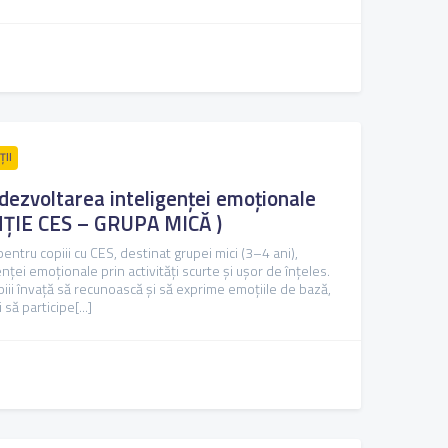
ȚII
 dezvoltarea inteligenței emoționale
ȚIE CES – GRUPA MICĂ )
ntru copiii cu CES, destinat grupei mici (3–4 ani),
ței emoționale prin activități scurte și ușor de înțeles.
piii învață să recunoască și să exprime emoțiile de bază,
să participe[...]