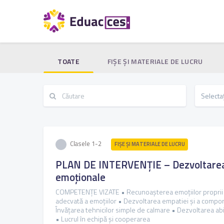
TOATE
FIŞE ŞI MATERIALE DE LUCRU
Clasele 1-2
FIŞE ŞI MATERIALE DE LUCRU
PLAN DE INTERVENȚIE – Dezvoltarea 
emoționale
COMPETENȚE VIZATE • Recunoașterea emoțiilor proprii ș
adecvată a emoțiilor • Dezvoltarea empatiei și a compo
Învățarea tehnicilor simple de calmare • Dezvoltarea abi
• Lucrul în echipă și cooperarea