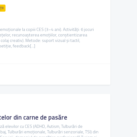
ȚII
moționale la copiii CES (3–4 ani). Activități: 6 jocuri
 fețelor, recunoașterea emoțiilor, conștientizarea
colaj creativ). Metode: suport vizual și tactil,
tiție, feedback[...]
telor din carne de pasăre
ază elevilor cu CES (ADHD, Autism, Tulburări de
aj, Tulburări emoționale, Tulburări senzoriale, TSI) din