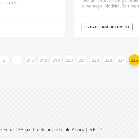
învățământul tehnologic, profil
 clasa a V-a
alimentație, Modulul „Sortiment
VIZUALIZEAZĂ DOCUMENT
2
...
217
218
219
220
221
222
223
224
225
e EduacCES și ultimele proiecte ale Asociației FDP