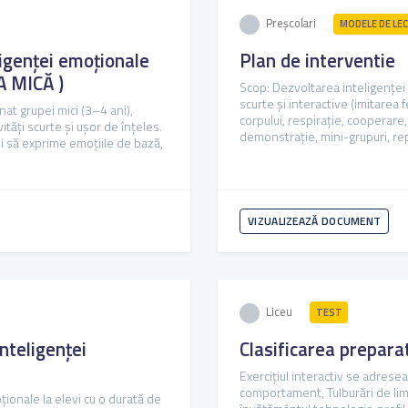
Preșcolari
MODELE DE LEC
ligenței emoționale
Plan de interventie
 MICĂ )
Scop: Dezvoltarea inteligenței e
scurte și interactive (imitarea
at grupei mici (3–4 ani),
corpului, respirație, cooperare, 
tăți scurte și ușor de înțeles.
demonstrație, mini-grupuri, repe
și să exprime emoțiile de bază,
VIZUALIZEAZĂ DOCUMENT
Liceu
TEST
teligenței
Clasificarea prepara
Exercițiul interactiv se adrese
comportament, Tulburări de limb
ionale la elevi cu o durată de