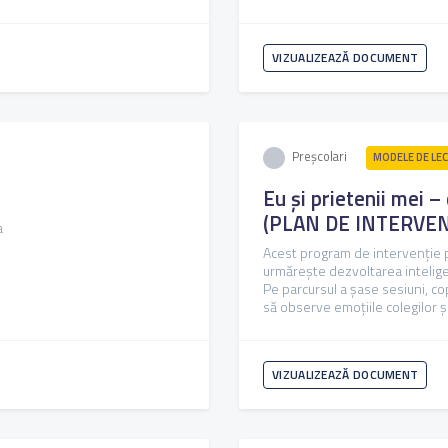
VIZUALIZEAZĂ DOCUMENT
Preșcolari
MODELE DE LEC
Eu și prietenii mei –
(PLAN DE INTERVEN
a
Acest program de intervenție pe
urmărește dezvoltarea inteligen
Pe parcursul a șase sesiuni, co
să observe emoțiile colegilor și 
VIZUALIZEAZĂ DOCUMENT