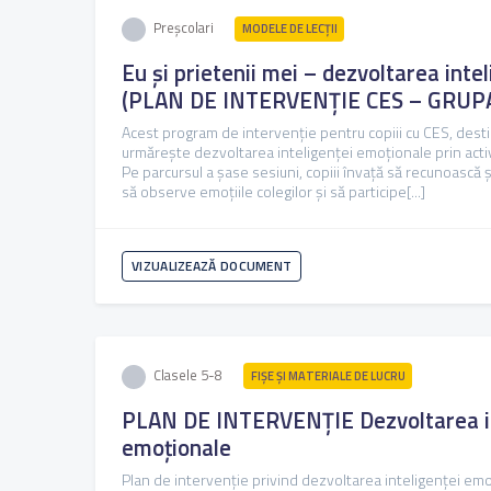
Preșcolari
MODELE DE LECȚII
Eu și prietenii mei – dezvoltarea inte
(PLAN DE INTERVENȚIE CES – GRUPA
Acest program de intervenție pentru copiii cu CES, destin
urmărește dezvoltarea inteligenței emoționale prin activi
Pe parcursul a șase sesiuni, copiii învață să recunoască 
să observe emoțiile colegilor și să participe[...]
VIZUALIZEAZĂ DOCUMENT
Clasele 5-8
FIŞE ŞI MATERIALE DE LUCRU
PLAN DE INTERVENȚIE Dezvoltarea in
emoționale
Plan de intervenție privind dezvoltarea inteligenței emoț