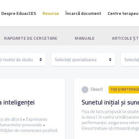
Despre EduacCES
Resurse
Încarcă document
Centre terapeu
RAPOARTE DE CERCETARE
MANUALE
ARTICOLE ŞT
Clasa 0
FIŞE ŞI MATERIAL
inteligenței
Sunetul inițial și sun
Fișa de lucru propusă se poate r
la clasa I, în cadrul următoarel
i ale altora • Exprimarea
performanței, asigurarea retenți
rtamentelor prosociale •
Elevul trebuie să intuiască imgin
lităților de comunicare pozitivă