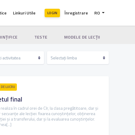
tice
Linkuri Utile
Înregistrare
RO
LOGIN
IINȚIFICE
TESTE
MODELE DE LECȚII
E DE LUCRU
etul final
ealiza în cadrul orei de Clr, la clasa pregătitoare, dar și
or secvanțe ale lecției: fixarea cunoștințelor, obținerea
ei și a transferului, dar și la evaluarea cunoștințelor.
ea[...]