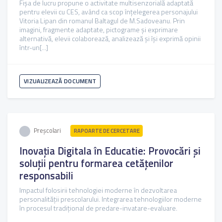
Fișa de lucru propune o activitate multisenzorială adaptată
pentru elevii cu CES, având ca scop înțelegerea personajului
Vitoria Lipan din romanul Baltagul de M.Sadoveanu. Prin
imagini, fragmente adaptate, pictograme și exprimare
alternativă, elevii colaborează, analizează și își exprimă opinii
într-un[...]
VIZUALIZEAZĂ DOCUMENT
Preșcolari
RAPOARTE DE CERCETARE
Inovația Digitala în Educatie: Provocări și
soluții pentru formarea cetățenilor
responsabili
Impactul folosirii tehnologiei moderne în dezvoltarea
personalității prescolarului. Integrarea tehnologiilor moderne
în procesul tradițional de predare-invatare-evaluare.