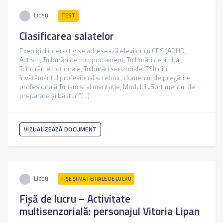
Liceu
TEST
Clasificarea salatelor
Exercițiul interactiv se adresează elevilor cu CES (ADHD,
Autism, Tulburări de comportament, Tulburări de limbaj,
Tulburări emoționale, Tulburări senzoriale, TSI) din
învățământul profesional și tehnic, domeniul de pregătire
profesională Turism și alimentație, Modulul „Sortimentul de
preparate şi băuturi”[...]
VIZUALIZEAZĂ DOCUMENT
Liceu
FIŞE ŞI MATERIALE DE LUCRU
Fișă de lucru – Activitate
multisenzorială: personajul Vitoria Lipan