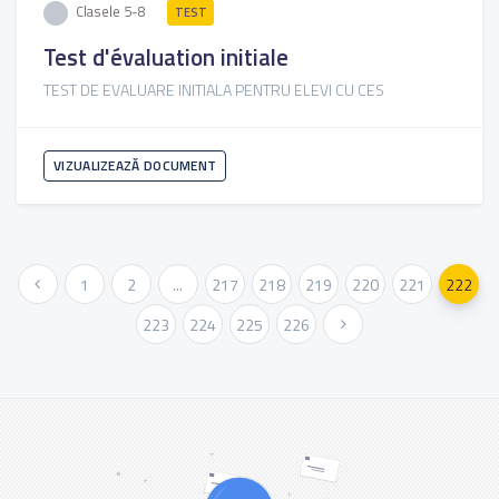
Clasele 5-8
TEST
Test d'évaluation initiale
TEST DE EVALUARE INITIALA PENTRU ELEVI CU CES
VIZUALIZEAZĂ DOCUMENT
« Anterioara
1
2
...
217
218
219
220
221
222
223
224
225
226
Urmatoarea »