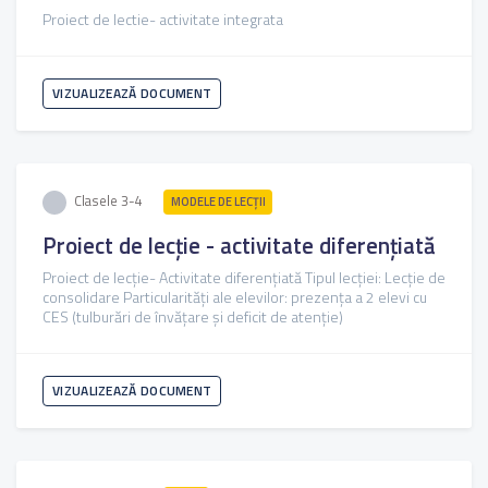
Proiect de lectie- activitate integrata
VIZUALIZEAZĂ DOCUMENT
Clasele 3-4
MODELE DE LECȚII
Proiect de lecție - activitate diferențiată
Proiect de lecție- Activitate diferențiată Tipul lecției: Lecție de
consolidare Particularități ale elevilor: prezența a 2 elevi cu
CES (tulburări de învățare și deficit de atenție)
VIZUALIZEAZĂ DOCUMENT