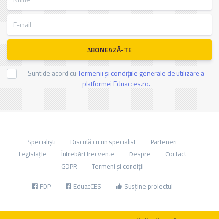
E-mail
ABONEAZĂ-TE
Sunt de acord cu
Termenii și condițiile generale de utilizare a
platformei Eduacces.ro.
Specialiști
Discută cu un specialist
Parteneri
Legislație
Întrebări frecvente
Despre
Contact
GDPR
Termeni și condiții
FDP
EduacCES
Susține proiectul