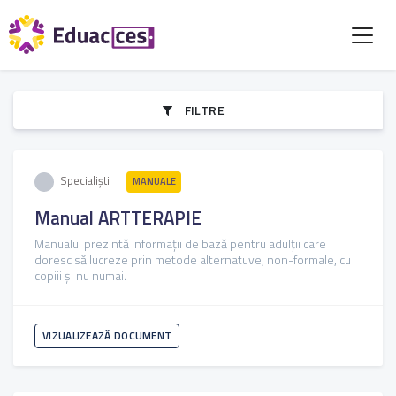
FILTRE
Specialiști
MANUALE
Manual ARTTERAPIE
Manualul prezintă informații de bază pentru adulții care
doresc să lucreze prin metode alternatuve, non-formale, cu
copiii și nu numai.
VIZUALIZEAZĂ DOCUMENT