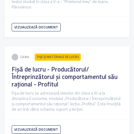
textul studiat în clasa a V-a - ”Prietenul meu” de Ioana
Pârvulescu
VIZUALIZEAZĂ DOCUMENT
Liceu
FIŞE ŞI MATERIALE DE LUCRU
Fișă de lucru - Producătorul/
Întreprinzătorul şi comportamentul său
raţional - Profitul
Fișa de lucru se adresează elevilor din clasa a XI-a la
disciplina Economie, modulul „Producătorul / Întreprinzătorul
şi comportamentul său raţional”, lecția „Profitul”. Este însoțită
de un link către schema-suport a lecției.
VIZUALIZEAZĂ DOCUMENT