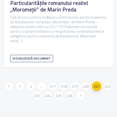
Particularitățile romanului realist
„Moromeții” de Marin Preda
Fișă de lucru pentru învǎțarea conținuturilor pentru Examenul
de Bacalaureat: romanului „Moromeții” de Marin Preda –
adaptare pentru elevi cu CES / TSI Fișăaeste concepută
pentru a sprijini învățarea și recapitularea conținutului literar
obligatoriu pentru examenul de Bacalaureat. Materialul
este[...]
VIZUALIZEAZĂ DOCUMENT
« Anterioara
1
2
...
217
218
219
220
221
222
223
224
225
226
Urmatoarea »