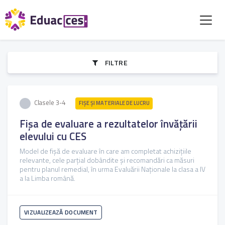
FILTRE
Clasele 3-4
FIŞE ŞI MATERIALE DE LUCRU
Fișa de evaluare a rezultatelor învăţării
elevului cu CES
Model de fișă de evaluare în care am completat achizițiile
relevante, cele parțial dobândite și recomandări ca măsuri
pentru planul remedial, în urma Evaluării Naționale la clasa a IV
a la Limba română.
VIZUALIZEAZĂ DOCUMENT