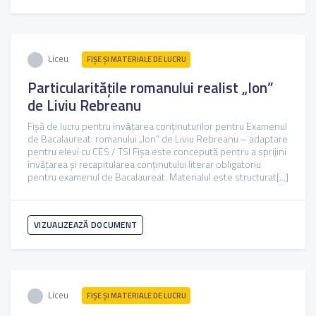
Liceu
FIŞE ŞI MATERIALE DE LUCRU
Particularitățile romanului realist „Ion”
de Liviu Rebreanu
Fișă de lucru pentru învǎțarea conținuturilor pentru Examenul
de Bacalaureat: romanului „Ion” de Liviu Rebreanu – adaptare
pentru elevi cu CES / TSI Fișa este concepută pentru a sprijini
învățarea și recapitularea conținutului literar obligatoriu
pentru examenul de Bacalaureat. Materialul este structurat[...]
VIZUALIZEAZĂ DOCUMENT
Liceu
FIŞE ŞI MATERIALE DE LUCRU