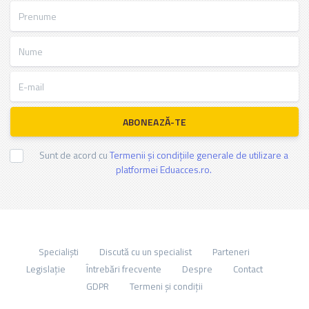
Prenume
Nume
E-mail
ABONEAZĂ-TE
Sunt de acord cu
Termenii și condițiile generale de utilizare a
platformei Eduacces.ro.
Specialiști
Discută cu un specialist
Parteneri
Legislație
Întrebări frecvente
Despre
Contact
GDPR
Termeni și condiții