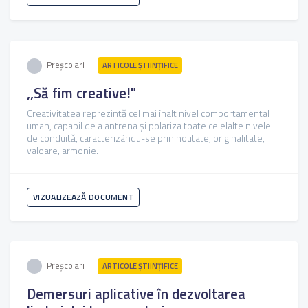
Preșcolari
ARTICOLE ŞTIINȚIFICE
,,Să fim creative!"
Creativitatea reprezintă cel mai înalt nivel comportamental
uman, capabil de a antrena și polariza toate celelalte nivele
de conduită, caracterizându-se prin noutate, originalitate,
valoare, armonie.
VIZUALIZEAZĂ DOCUMENT
Preșcolari
ARTICOLE ŞTIINȚIFICE
Demersuri aplicative în dezvoltarea