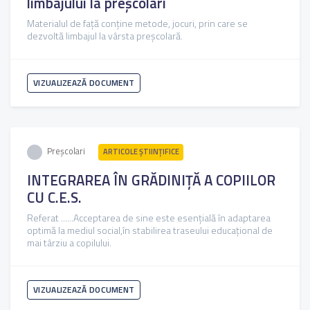
limbajului la preșcolari
Materialul de față conține metode, jocuri, prin care se
dezvoltă limbajul la vârsta preșcolară.
VIZUALIZEAZĂ DOCUMENT
Preșcolari
ARTICOLE ŞTIINȚIFICE
INTEGRAREA ÎN GRĂDINIŢĂ A COPIILOR
CU C.E.S.
Referat ......Acceptarea de sine este esenţială în adaptarea
optimă la mediul social,în stabilirea traseului educaţional de
mai târziu a copilului.
VIZUALIZEAZĂ DOCUMENT