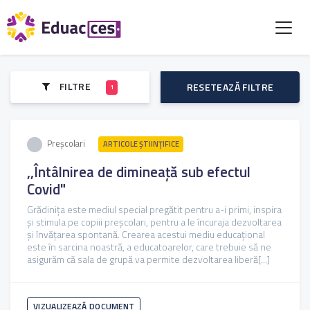
FILTRE
RESETEAZĂ FILTRE
1
Preșcolari
ARTICOLE ŞTIINȚIFICE
,,Întâlnirea de dimineață sub efectul
Covid"
Grădinița este mediul special pregătit pentru a-i primi, inspira
și stimula pe copiii preșcolari, pentru a le încuraja dezvoltarea
și învățarea spontană. Crearea acestui mediu educațional
este în sarcina noastră, a educatoarelor, care trebuie să ne
asigurăm că sala de grupă va permite dezvoltarea liberă[...]
VIZUALIZEAZĂ DOCUMENT