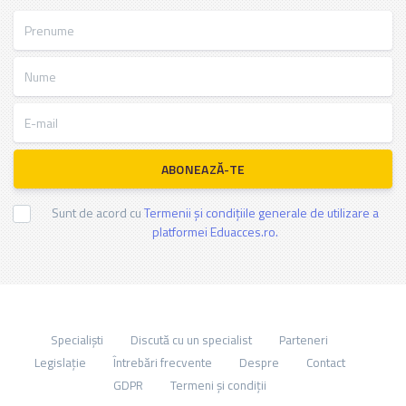
Prenume
Nume
E-mail
ABONEAZĂ-TE
Sunt de acord cu
Termenii și condițiile generale de utilizare a
platformei Eduacces.ro.
Specialiști
Discută cu un specialist
Parteneri
Legislație
Întrebări frecvente
Despre
Contact
GDPR
Termeni și condiții