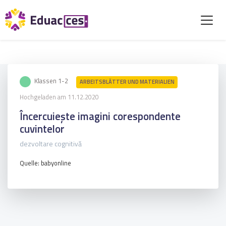
Klassen 1-2
ARBEITSBLÄTTER UND MATERIALIEN
Hochgeladen am 11.12.2020
Încercuiește imagini corespondente
cuvintelor
dezvoltare cognitivă
Quelle: babyonline