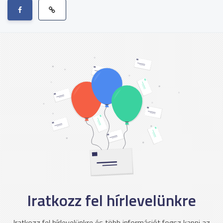
Iratkozz fel hírlevelünkre
Iratkozz fel hírlevelünkre és több információt fogsz kapni az