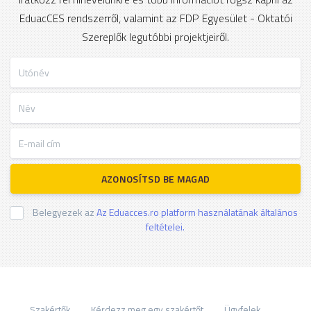
EduacCES rendszerről, valamint az FDP Egyesület - Oktatói
Szereplők legutóbbi projektjeiről.
Utónév
Név
E-mail cím
AZONOSÍTSD BE MAGAD
Belegyezek az
Az Eduacces.ro platform használatának általános
feltételei.
Szakértők
Kérdezz meg egy szakértőt
Ügyfelek