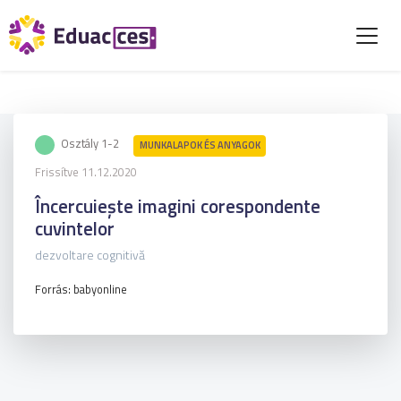
Osztály 1-2
MUNKALAPOK ÉS ANYAGOK
Frissítve 11.12.2020
Încercuiește imagini corespondente
cuvintelor
dezvoltare cognitivă
Forrás: babyonline