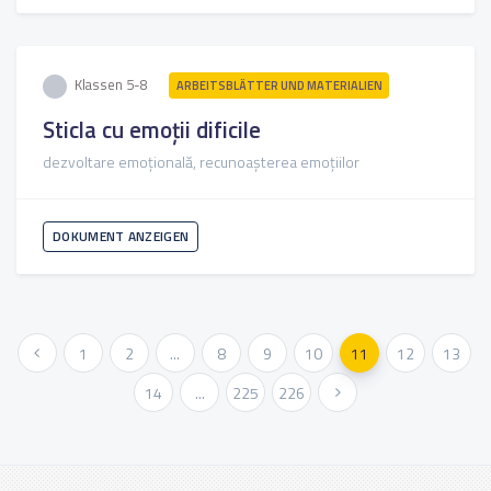
Klassen 5-8
ARBEITSBLÄTTER UND MATERIALIEN
Sticla cu emoții dificile
dezvoltare emoțională, recunoașterea emoțiilor
DOKUMENT ANZEIGEN
« Vorher
1
2
...
8
9
10
11
12
13
14
...
225
226
Weiter »