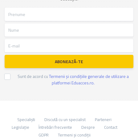
Prenume
Nume
E-mail
ABONEAZĂ-TE
Sunt de acord cu
Termenii și condițiile generale de utilizare a
platformei Eduacces.ro.
Specialiști
Discută cu un specialist
Parteneri
Legislație
Întrebări frecvente
Despre
Contact
GDPR
Termeni și condiții