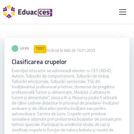
Liceu
TEST
Încărcat la data de 13.01.2023
Clasificarea crupelor
Exercițiul interactiv se adresează elevilor cu CES (ADHD,
Autism, Tulburări de comportament, Tulburări de limbaj,
Tulburări emoționale, Tulburări senzoriale, TSI) din
învățământul profesional și tehnic, domeniul de pregătire
profesională Turism și alimentație, Modulul „Calitatea în
turism și alimentație”, clasa a IX-a. Resursa poate fi utilizată
de către cadrele didactice în procesul de predare/ învățare/
evaluare și de către elevi pentru învățare sau pentru
autoevaluare. Sarcina de lucru: Crupele sunt produse
cerealiere obținute prin prelucrarea boabelor de cereale prin
tehnici speciale. Participați la următorul studiu de caz și
clasificați crupele în funcție de natura bobului și modul de