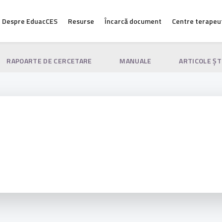
Despre EduacCES
Resurse
Încarcă document
Centre terapeu
RAPOARTE DE CERCETARE
MANUALE
ARTICOLE ŞT