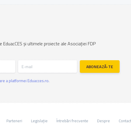
e EduacCES și ultimele proiecte ale Asociației FDP
E-mail
ABONEAZĂ-TE
zare a platformei Eduacces.ro.
Parteneri
Legislație
Întrebări frecvente
Despre
Contac