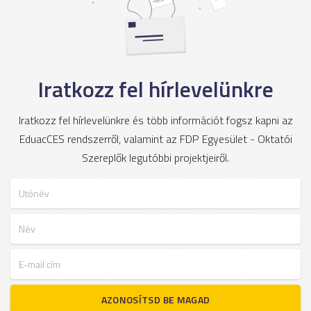
Iratkozz fel hírlevelünkre
Iratkozz fel hírlevelünkre és több információt fogsz kapni az
EduacCES rendszerről, valamint az FDP Egyesület - Oktatói
Szereplők legutóbbi projektjeiről.
Utónév
Név
E-mail cím
AZONOSÍTSD BE MAGAD