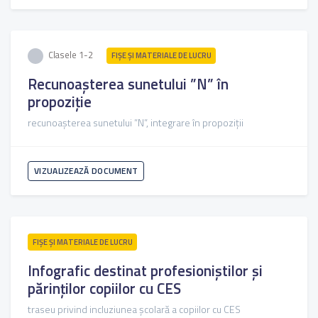
Clasele 1-2
FIŞE ŞI MATERIALE DE LUCRU
Recunoașterea sunetului ”N” în
propoziție
recunoașterea sunetului ”N”, integrare în propoziții
VIZUALIZEAZĂ DOCUMENT
FIŞE ŞI MATERIALE DE LUCRU
Infografic destinat profesioniștilor și
părinților copiilor cu CES
traseu privind incluziunea școlară a copiilor cu CES