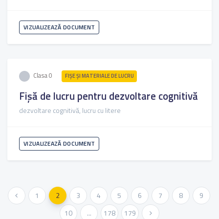
VIZUALIZEAZĂ DOCUMENT
Clasa 0
FIŞE ŞI MATERIALE DE LUCRU
Fișă de lucru pentru dezvoltare cognitivă
dezvoltare cognitivă, lucru cu litere
VIZUALIZEAZĂ DOCUMENT
« Anterioara
1
2
3
4
5
6
7
8
9
10
...
178
179
Urmatoarea »