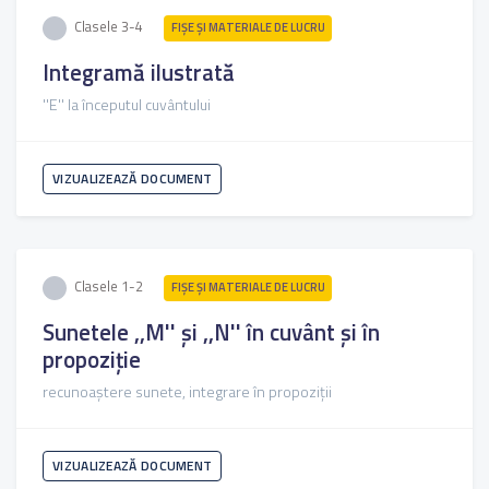
Clasele 3-4
FIŞE ŞI MATERIALE DE LUCRU
Integramă ilustrată
''E'' la începutul cuvântului
VIZUALIZEAZĂ DOCUMENT
Clasele 1-2
FIŞE ŞI MATERIALE DE LUCRU
Sunetele ,,M'' și ,,N'' în cuvânt și în
propoziție
recunoaștere sunete, integrare în propoziții
VIZUALIZEAZĂ DOCUMENT