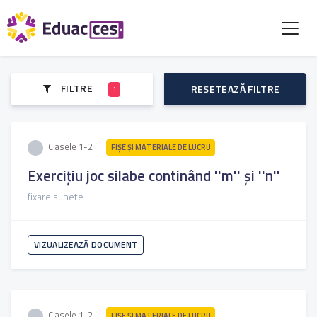
FILTRE
RESETEAZĂ FILTRE
1
Clasele 1-2
FIŞE ŞI MATERIALE DE LUCRU
Exercițiu joc silabe continând ''m'' și ''n''
fixare sunete
VIZUALIZEAZĂ DOCUMENT
Clasele 1-2
FIŞE ŞI MATERIALE DE LUCRU