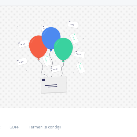
t
GDPR
Termeni și condiții