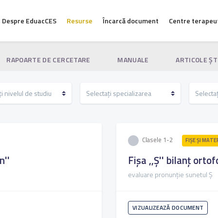
Despre EduacCES
Resurse
Încarcă document
Centre terapeu
RAPOARTE DE CERCETARE
MANUALE
ARTICOLE ŞT
Clasele 1-2
FIŞE ŞI MATE
n''
Fișa ,,Ș'' bilanț ortof
evaluare pronunție sunetul Ș
VIZUALIZEAZĂ DOCUMENT