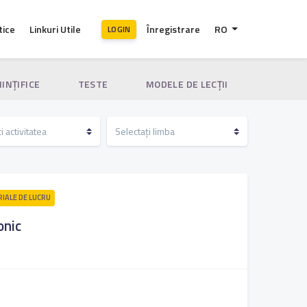
tice
Linkuri Utile
Înregistrare
RO
LOGIN
IINȚIFICE
TESTE
MODELE DE LECȚII
RIALE DE LUCRU
onic