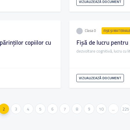
VIZUALIZEAZĂ DOCUMENT
Clasa 0
FIŞE ŞI MATERIAL
părinților copiilor cu
Fișă de lucru pentru
dezvoltare cognitivă, lucru cu l
VIZUALIZEAZĂ DOCUMENT
2
3
4
5
6
7
8
9
10
...
225