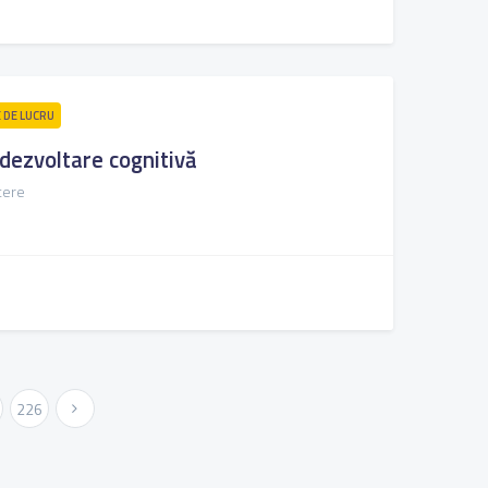
E DE LUCRU
 dezvoltare cognitivă
itere
226
Urmatoarea »