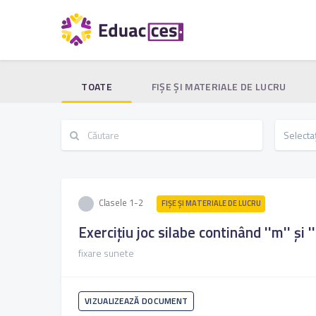
TOATE
FIŞE ŞI MATERIALE DE LUCRU
Clasele 1-2
FIŞE ŞI MATERIALE DE LUCRU
Exercițiu joc silabe continând ''m'' și ''
fixare sunete
VIZUALIZEAZĂ DOCUMENT