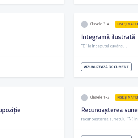
Clasele 3-4
FIŞE ŞI MATE
Integramă ilustrată
''E'' la începutul cuvântului
VIZUALIZEAZĂ DOCUMENT
Clasele 1-2
FIŞE ŞI MATE
ropoziție
Recunoașterea sunetu
recunoașterea sunetului ”N”, in