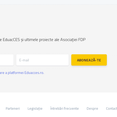
e EduacCES și ultimele proiecte ale Asociației FDP
E-mail
ABONEAZĂ-TE
zare a platformei Eduacces.ro.
Parteneri
Legislație
Întrebări frecvente
Despre
Contac