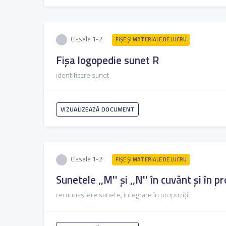
Clasele 1-2
FIŞE ŞI MATERIALE DE LUCRU
Fișa logopedie sunet R
identificare sunet
VIZUALIZEAZĂ DOCUMENT
Clasele 1-2
FIŞE ŞI MATERIALE DE LUCRU
Sunetele ,,M'' și ,,N'' în cuvânt și în p
recunoaștere sunete, integrare în propoziții