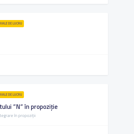
RIALE DE LUCRU
RIALE DE LUCRU
lui ”N” în propoziție
tegrare în propoziții