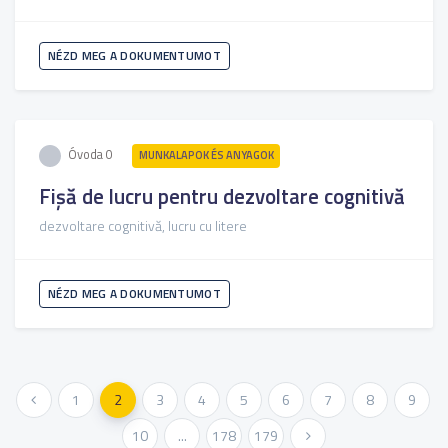
NÉZD MEG A DOKUMENTUMOT
Óvoda 0
MUNKALAPOK ÉS ANYAGOK
Fișă de lucru pentru dezvoltare cognitivă
dezvoltare cognitivă, lucru cu litere
NÉZD MEG A DOKUMENTUMOT
« Előző
1
2
3
4
5
6
7
8
9
10
...
178
179
Következő »