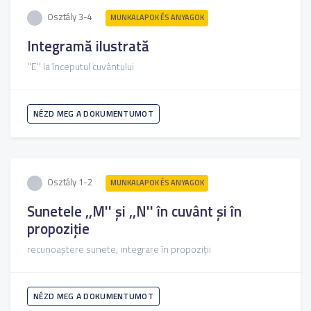
Osztály 3-4
MUNKALAPOK ÉS ANYAGOK
Integramă ilustrată
''E'' la începutul cuvântului
NÉZD MEG A DOKUMENTUMOT
Osztály 1-2
MUNKALAPOK ÉS ANYAGOK
Sunetele ,,M'' și ,,N'' în cuvânt și în
propoziție
recunoaștere sunete, integrare în propoziții
NÉZD MEG A DOKUMENTUMOT