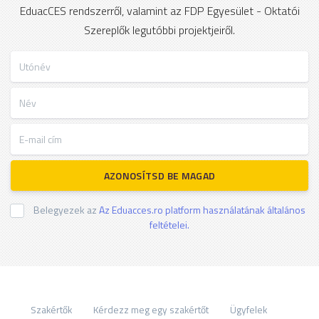
EduacCES rendszerről, valamint az FDP Egyesület - Oktatói
Szereplők legutóbbi projektjeiről.
Utónév
Név
E-mail cím
AZONOSÍTSD BE MAGAD
Belegyezek az
Az Eduacces.ro platform használatának általános
feltételei.
Szakértők
Kérdezz meg egy szakértőt
Ügyfelek