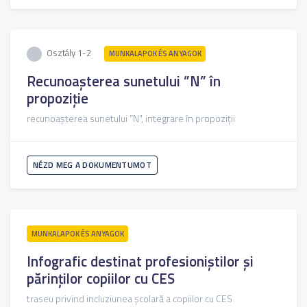
Osztály 1-2
MUNKALAPOK ÉS ANYAGOK
Recunoașterea sunetului ”N” în
propoziție
recunoașterea sunetului ”N”, integrare în propoziții
NÉZD MEG A DOKUMENTUMOT
MUNKALAPOK ÉS ANYAGOK
Infografic destinat profesioniștilor și
părinților copiilor cu CES
traseu privind incluziunea școlară a copiilor cu CES