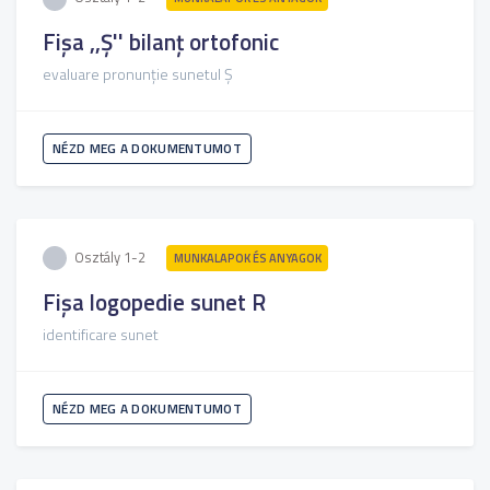
Fișa ,,Ș'' bilanț ortofonic
evaluare pronunție sunetul Ș
NÉZD MEG A DOKUMENTUMOT
Osztály 1-2
MUNKALAPOK ÉS ANYAGOK
Fișa logopedie sunet R
identificare sunet
NÉZD MEG A DOKUMENTUMOT