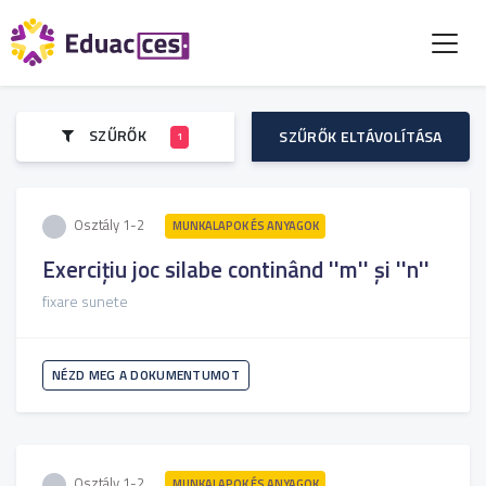
SZŰRŐK
SZŰRŐK ELTÁVOLÍTÁSA
1
Osztály 1-2
MUNKALAPOK ÉS ANYAGOK
Exercițiu joc silabe continând ''m'' și ''n''
fixare sunete
NÉZD MEG A DOKUMENTUMOT
Osztály 1-2
MUNKALAPOK ÉS ANYAGOK