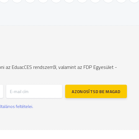
apni az EduacCES rendszerről, valamint az FDP Egyesület -
E-mail cím
AZONOSÍTSD BE MAGAD
talános feltételei.