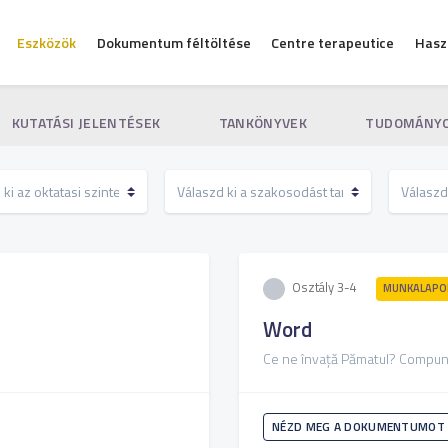
Eszközök
Dokumentum féltöltése
Centre terapeutice
Hasz
KUTATÁSI JELENTÉSEK
TANKÖNYVEK
TUDOMÁNYO
Osztály 3-4
MUNKALAPOK
Word
Ce ne învață Pămatul? Compune
NÉZD MEG A DOKUMENTUMOT