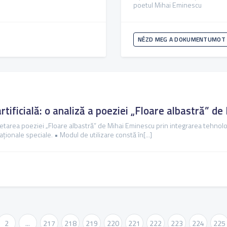
poetul Mihai Eminescu
NÉZD MEG A DOKUMENTUMOT
 artificială: o analiză a poeziei „Floare albastră” 
retarea poeziei „Floare albastră” de Mihai Eminescu prin integrarea tehnologiei
aționale speciale. • Modul de utilizare constă în[...]
2
...
217
218
219
220
221
222
223
224
225