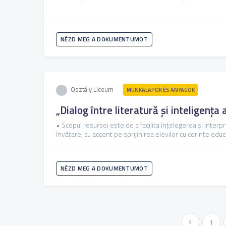
NÉZD MEG A DOKUMENTUMOT
Osztály Líceum
MUNKALAPOK ÉS ANYAGOK
„Dialog între literatură și inteligența
• Scopul resursei este de a facilita înțelegerea și interp
învățare, cu accent pe sprijinirea elevilor cu cerințe educ
NÉZD MEG A DOKUMENTUMOT
« Előző
1