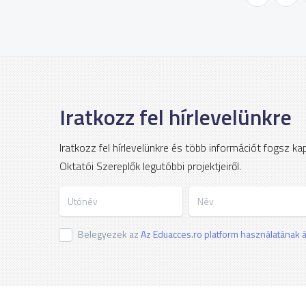
Iratkozz fel hírlevelünkre
Iratkozz fel hírlevelünkre és több információt fogsz k
Oktatói Szereplők legutóbbi projektjeiről.
Utónév
Név
Belegyezek az
Az Eduacces.ro platform használatának ál