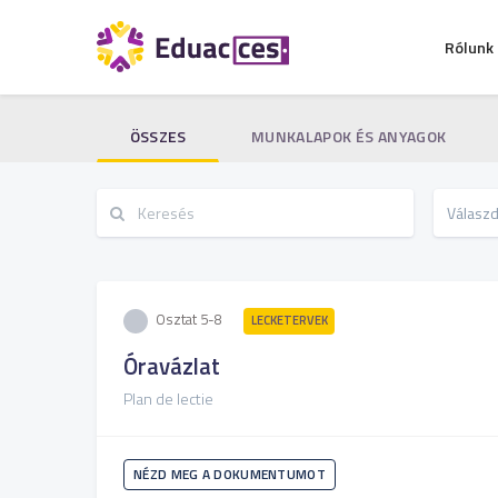
Rólunk
ÖSSZES
MUNKALAPOK ÉS ANYAGOK
Osztat 5-8
LECKETERVEK
Óravázlat
Plan de lectie
NÉZD MEG A DOKUMENTUMOT