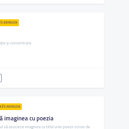
ÉS ANYAGOK
nție și concentrare
 ÉS ANYAGOK
ă imaginea cu poezia
ul să asocieze imaginea cu titlul unei poezii scrise de