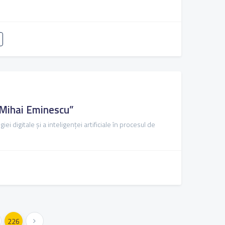
de Mihai Eminescu”
 digitale și a inteligenței artificiale în procesul de
226
Következő »