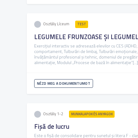
Osztály Líceum
TEST
LEGUMELE FRUNZOASE ȘI LEGUME
Exercițiul interactiv se adresează elevilor cu CES (ADHD,
comportament, Tulburări de limbaj, Tulburări emoționale, 
învățământul profesional și tehnic, domeniul de pregătir
alimentație, Modulul „Procese de bază în alimentație”[...]
NÉZD MEG A DOKUMENTUMOT
Osztály 1-2
MUNKALAPOK ÉS ANYAGOK
Fișă de lucru
Este o fișă de consolidare pentru sunetul și litera F - cla