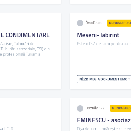
Óvodások
MUNKALAPOK 
LE CONDIMENTARE
Meserii- labirint
 Autism, Tulburări de
Este o fisă de lucru pentru ate
Tulburări senzoriale, TSI) din
e profesională Turism și
NÉZD MEG A DOKUMENTUMOT
Osztály 1-2
MUNKALAPOK
EMINESCU - asociaz
sa I, CLR
Fișa de lucru urmărește ca elev