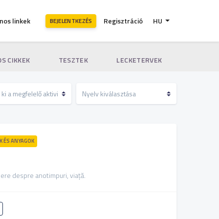
nos linkek
Regisztráció
HU
BEJELENTKEZÉS
S CIKKEK
TESZTEK
LECKETERVEK
 ÉS ANYAGOK
re despre anotimpuri, viață.