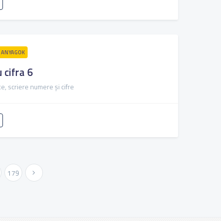
 ANYAGOK
 cifra 6
e, scriere numere și cifre
179
Következő »