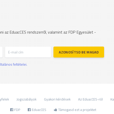
apni az EduacCES rendszerről, valamint az FDP Egyesület -
E-mail cím
AZONOSÍTSD BE MAGAD
talános feltételei.
yfelek
Jogszabályok
Gyakori kérdések
Az EduacCES-ról
Ka
FDP
EduacCES
Támogasd ezt a projektet