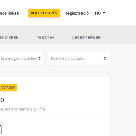
nos linkek
Regisztráció
HU
BEJELENTKEZÉS
S CIKKEK
TESZTEK
LECKETERVEK
 ANYAGOK
10
e, scriere numere și cifre