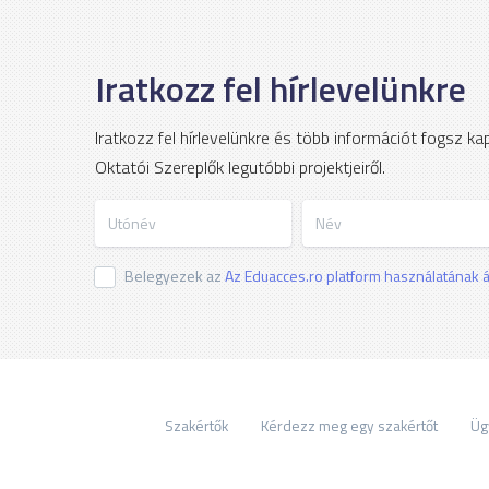
Iratkozz fel hírlevelünkre
Iratkozz fel hírlevelünkre és több információt fogsz k
Oktatói Szereplők legutóbbi projektjeiről.
Utónév
Név
Belegyezek az
Az Eduacces.ro platform használatának ál
Szakértők
Kérdezz meg egy szakértőt
Üg