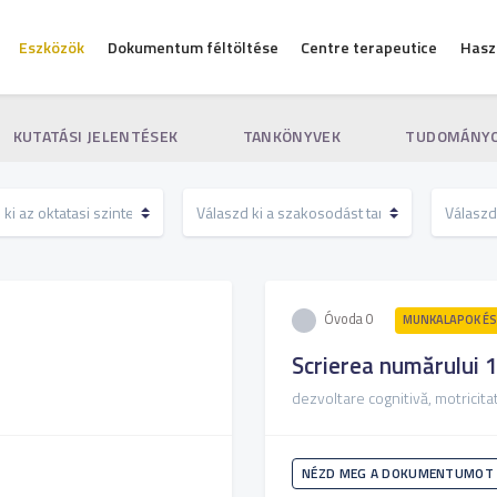
Eszközök
Dokumentum féltöltése
Centre terapeutice
Hasz
KUTATÁSI JELENTÉSEK
TANKÖNYVEK
TUDOMÁNYO
Óvoda 0
MUNKALAPOK ÉS
Scrierea numărului 
dezvoltare cognitivă, motricitat
NÉZD MEG A DOKUMENTUMOT