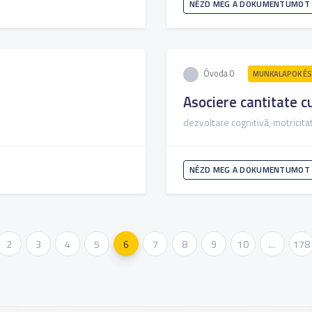
NÉZD MEG A DOKUMENTUMOT
Óvoda 0
MUNKALAPOK ÉS
Asociere cantitate cu
dezvoltare cognitivă, motricitat
NÉZD MEG A DOKUMENTUMOT
2
3
4
5
6
7
8
9
10
...
178