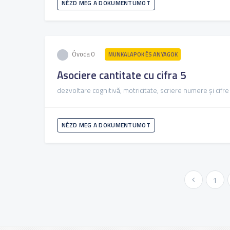
NÉZD MEG A DOKUMENTUMOT
Óvoda 0
MUNKALAPOK ÉS ANYAGOK
Asociere cantitate cu cifra 5
dezvoltare cognitivă, motricitate, scriere numere și cifre
NÉZD MEG A DOKUMENTUMOT
« Előző
1